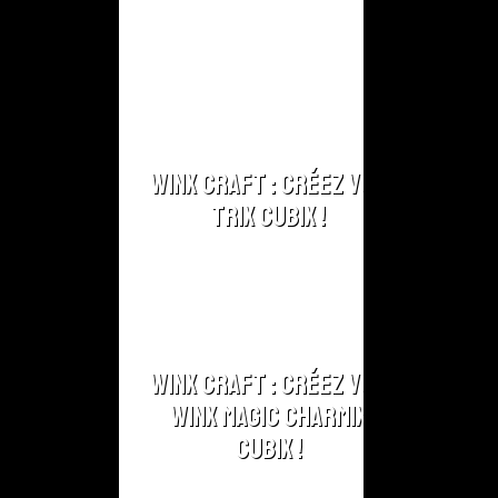
Winx Craft : Créez vos
Trix Cubix !
Winx Craft : Créez vos
Winx Magic Charmix
Cubix !