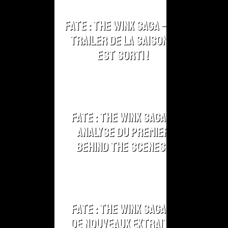
Fate : The Winx Saga – Le
Trailer de la Saison 2
est sorti !
Fate : The Winx Saga –
Analyse du Premier
Behind The Scenes !
Fate : The Winx Saga –
De nouveaux extraits