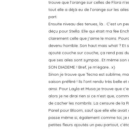
trouve que l’orange sur celles de Flora n’
tout elle a déjà eu de l’orange sur les ail
part.
Ensuite niveau des tenues, là… C’est un p
déçu pour Stella. Elle qui était ma fée Ench
clairement celle que j’aime le moins. Pourqu
devenu horrible. Son haut mais what ? Et sa
ajouté couche sur couche, ça rend pas du
que ses ailes sont sympas.. Et même son d
SON DIADEME ! Bref, je m’égare.. x)
Sinon je trouve que Tecna est sublime, ma
saison préféré ! Ils l’ont rendu très belle 
ainsi. Pour Layla et Musa je trouve que c’es
alors je ne dirai rien si ce n’est que, comme
de cacher les nombrils. La censure de la
Pareil pour Bloom, sauf que elle elle avai
passe même si, également comme toi, je n
petites fleurs ajoutés un peu partout, c’étai