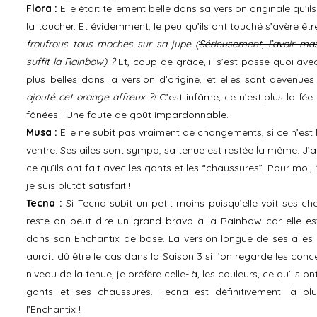
Flora :
Elle était tellement belle dans sa version originale qu’
la toucher. Et évidemment, le peu qu’ils ont touché s’avère ê
froufrous tous moches sur sa jupe (
Sérieusement, l’avoir m
suffit la Rainbow
) ?
Et, coup de grâce, il s’est passé quoi avec 
plus belles dans la version d’origine, et elles sont devenue
ajouté cet orange affreux ?!
C’est infâme, ce n’est plus la fée 
fânées ! Une faute de goût impardonnable.
Musa :
Elle ne subit pas vraiment de changements, si ce n’est l
ventre. Ses ailes sont sympa, sa tenue est restée la même. J
ce qu’ils ont fait avec les gants et les “chaussures”. Pour mo
je suis plutôt satisfait !
Tecna :
Si Tecna subit un petit moins puisqu’elle voit ses ch
reste on peut dire un grand bravo à la Rainbow car elle e
dans son Enchantix de base. La version longue de ses ailes 
aurait dû être le cas dans la Saison 3 si l’on regarde les co
niveau de la tenue, je préfère celle-là, les couleurs, ce qu’ils o
gants et ses chaussures. Tecna est définitivement la pl
l’Enchantix !