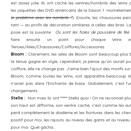
est assez jolie. Ils ont caché les ventres/nombrils des Winx
les jaquettes des DVD américains de la Saison 1. Honnêtemen
le problème avec les nombrils ?
). Ensuite, les chaussures p
tant — au profit de décoration similaires à celles des bras. 
pose est la suivante :
Où sont les fioles de poussière de fé
faire ensuite un point pour chaque Winx 
Tenues/Ailes/Chaussures/Coiffures/Accessoires.
Bloom :
Clairement, les ailes de Bloom sont beaucoup plus b
la tenue gagne en style, cependant, je pense qu’on aurait pu 
coiffure, elle ne change pas. J’aime bien l’ajout des motifs su
Bloom, comme toutes les Winx, voit apparaître beaucoup de 
n’avait pas dans l’Enchantix de base. Globalement, c’est l’
changements.
Stella :
Non mais ils ont ****** Stella quoi ! On ne reconnait p
son haut est difforme, son ventre caché, c’est comme les autr
perd complètement le diadème et les fioritures dans les cheve
positif pour moi, les rajouts au niveau des gants et au nivea
pour moi. Quel gâchis…