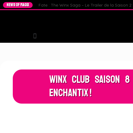
NEWS OF MAGIX
Fate : The Winx Saga – Le Trailer de la Saison 2 e
Winx Club Saison 8 
Enchantix !