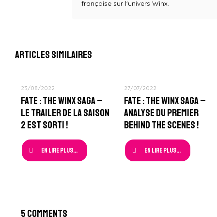
française sur l'univers Winx.
Articles similaires
23/08/2022
27/07/2022
Fate : The Winx Saga –
Fate : The Winx Saga –
Le Trailer de la Saison
Analyse du Premier
2 est sorti !
Behind The Scenes !
En lire plus...
En lire plus...
5 Comments