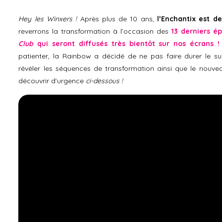
Hey les Winxers !
Après plus de 10 ans,
l’Enchantix est d
reverrons la transformation à l’occasion des
13 derniers é
Club
qui seront diffusés très bientôt sur nos écrans !
patienter, la Rainbow a décidé de ne pas faire durer le s
révéler les séquences de transformation ainsi que le nouvea
découvrir d’urgence
ci-dessous !