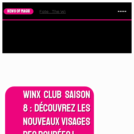
NEWS OF MAGIX
Fate : The Winx Saga – Le Trailer de la Saison 2 e
Winx Club Saison
8 : Découvrez les
nouveaux visages