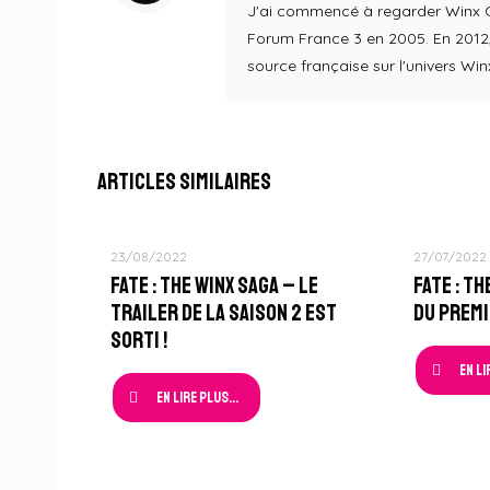
J'ai commencé à regarder Winx Clu
Forum France 3 en 2005. En 2012, 
source française sur l'univers Win
Articles similaires
23/08/2022
27/07/2022
Fate : The Winx Saga – Le
Fate : T
Trailer de la Saison 2 est
du Premi
sorti !
En li
En lire plus...