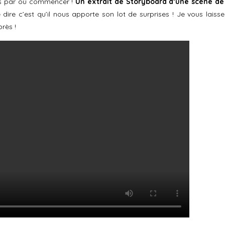
 pas par où commencer !
Un extrait de Storyboard d’une scène de
 dire c’est qu’il nous apporte son lot de surprises ! Je vous laisse
rès !