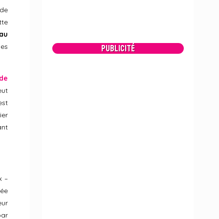
 de
tte
eau
les
Publicité
 de
eut
st
ier
ant
x –
uée
eur
par