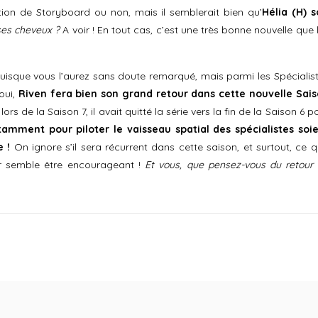
tion de Storyboard ou non, mais il semblerait bien qu’
Hélia (H) s
 ses cheveux ?
A voir ! En tout cas, c’est une très bonne nouvelle que 
 puisque vous l’aurez sans doute remarqué, mais parmi les Spécialis
 oui,
Riven fera bien son grand retour dans cette nouvelle Sai
ors de la Saison 7, il avait quitté la série vers la fin de la Saison 6 p
tamment pour piloter le vaisseau spatial des spécialistes soi
 !
On ignore s’il sera récurrent dans cette saison, et surtout, ce qu
ur semble être encourageant !
Et vous, que pensez-vous du retour