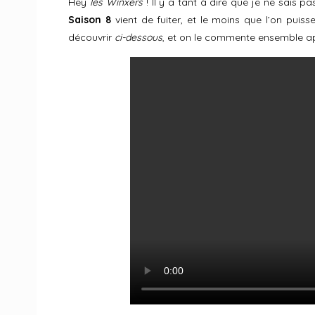
Hey
les Winxers
! Il y a tant à dire que je ne sais
Saison 8
vient de fuiter, et le moins que l’on puisse
découvrir
ci-dessous
, et on le commente ensemble ap