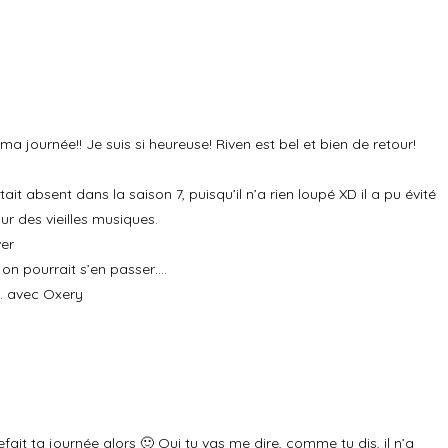
Répondre
ma journée!! Je suis si heureuse! Riven est bel et bien de retour!
tait absent dans la saison 7, puisqu’il n’a rien loupé XD il a pu évité
ur des vieilles musiques.
ver
on pourrait s’en passer….
8. avec Oxery
Répondre
fait ta journée alors 🙂 Oui tu vas me dire, comme tu dis, il n’a