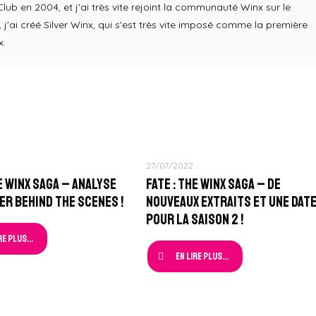
b en 2004, et j'ai très vite rejoint la communauté Winx sur le
j'ai créé Silver Winx, qui s'est très vite imposé comme la première
x.
27/07/2022
he Winx Saga – Analyse
Fate : The Winx Saga – De
er Behind The Scenes !
nouveaux extraits et une dat
pour la Saison 2 !
re plus...
En lire plus...