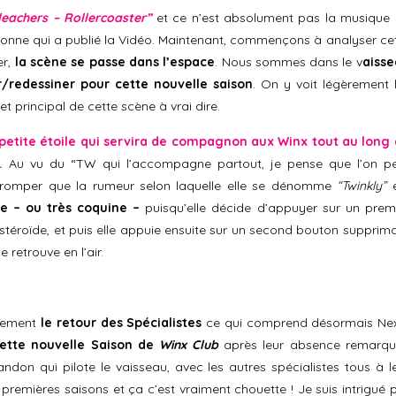
leachers – Rollercoaster”
et ce n’est absolument pas la musique
sonne qui a publié la Vidéo. Maintenant, commençons à analyser ce
er,
la scène se passe dans l’espace
. Nous sommes dans le v
aiss
r/redessiner pour cette nouvelle saison
. On y voit légèrement 
t principal de cette scène à vrai dire.
 petite étoile qui servira de compagnon aux Winx tout au long
.
Au vu du “TW qui l’accompagne partout, je pense que l’on p
 tromper que la rumeur selon laquelle elle se dénomme
“Twinkly”
e
ite – ou très coquine –
puisqu’elle décide d’appuyer sur un prem
stéroïde, et puis elle appuie ensuite sur un second bouton supprim
 retrouve en l’air.
alement
le retour des Spécialistes
ce qui comprend désormais Ne
cette nouvelle Saison de
Winx Club
après leur absence remarq
andon qui pilote le vaisseau, avec les autres spécialistes tous à l
remières saisons et ça c’est vraiment chouette ! Je suis intrigué 