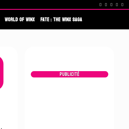
cenes !
Fate : The Winx Saga – De nouveaux extraits et une date po
World Of Winx
Fate : The Winx Saga
Publicité