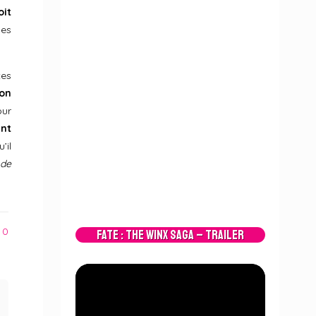
oit
les
tes
son
our
ent
’il
 de
0
Fate : The Winx Saga – Trailer