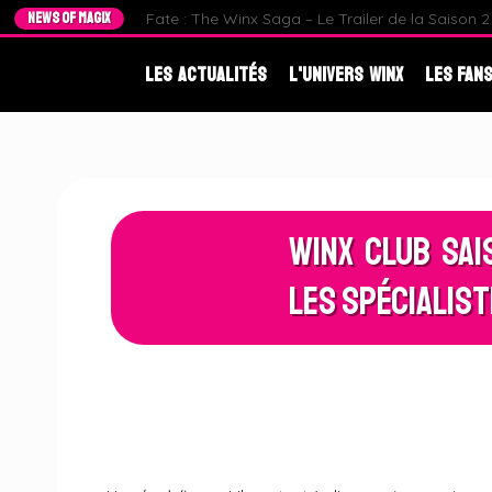
NEWS OF MAGIX
Fate : The Winx Saga – Le Trailer de la Saison 2 e
Les Actualités
L'Univers Winx
Les Fans
Winx Club Sai
les Spécialist