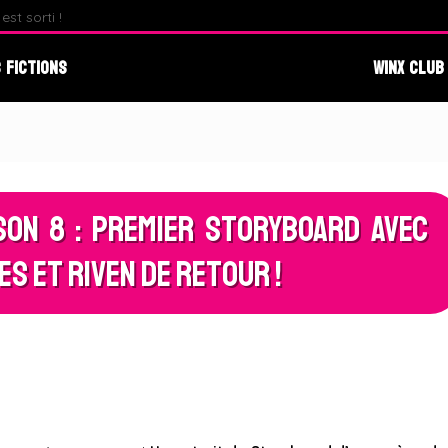
st sorti !
Fate : The Winx Saga – Analyse du Premier Behind The S
 Fictions
Winx Club
son 8 : Premier Storyboard avec
es et Riven de retour !