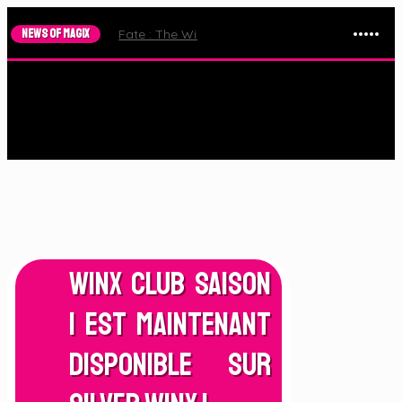
NEWS OF MAGIX
Fate : The Winx Saga – Le Trailer de la Saison 2 e
Winx Club Saison
1 est maintenant
disponible sur