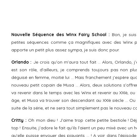
Nouvelle Séquence des Winx Fairy School :
Bon, je suis
petites séquences comme ça magnifiques avec des Winx pl
apporte un petit plus assez sympa, je suis donc pour.
Orlando :
Je crois qu’on m’aura tout fait … Alors, Orlando, j
est son rôle, d’ailleurs, je comprends toujours pas non plu
déguisé en femme, moitié lui … Mais franchement j’espère q
nouveau petit copain de Musa … Alors, deux solutions s’offren
va revenir dans le temps avec les Winx et revenir au XXIè, ou 
âge, et Musa va trouver son descendant au XXIè siècle … Ou a
suite de la série, et ne sera tout simplement pas le nouveau 
Critty :
Oh mon dieu ! J’aime trop cette petite bestiole ! Déj
top ! Ensuite, j’adore le fait qu’ils l’aient un peu mixé avec un
qu’elle puisse envoyer des piquants … ! A voir dans l’épisode