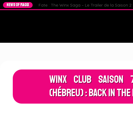
NEWS OF MAGIX
Fate : The Winx Saga – Le Trailer de la Saison 2 e
Winx Club Saison 
(Hébreu) : Back in the