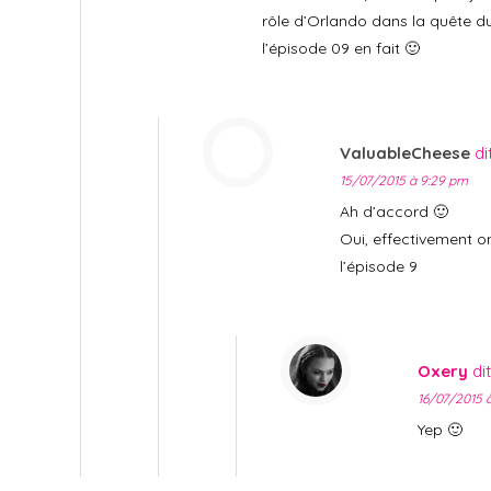
rôle d’Orlando dans la quête du 
l’épisode 09 en fait 🙂
ValuableCheese
dit
15/07/2015 à 9:29 pm
Ah d’accord 🙂
Oui, effectivement 
l’épisode 9
Oxery
dit
16/07/2015 
Yep 🙂