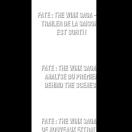
Fate : The Winx Saga – Le
Trailer de la Saison 2
est sorti !
Fate : The Winx Saga –
Analyse du Premier
Behind The Scenes !
Fate : The Winx Saga –
De nouveaux extraits