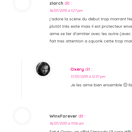
slarch
dit :
16/07/2015 à 1:27 pm
j’adore la scène du début trop marrant N
plutôt très exite mais il est protecteur en
aime se lier d’amitier avec les autre (avec 
fait tres attention a squonk cette trop ma
Oxery
dit :
17/07/2015 à 12:37 pm
Je les aime bien ensemble 🙂 I
WinxForever
dit :
16/07/2015 à 11:56 am
Salut Oxery, en effet l’épisode 13 sera diff