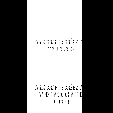
Winx Craft : Créez vos
Trix Cubix !
Winx Craft : Créez vos
Winx Magic Charmix
Cubix !