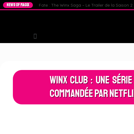
NEWS OF MAGIX
Fate : The Winx Saga – Le Trailer de la Saison 2 e
Winx Club : Une série
commandée par Netflix