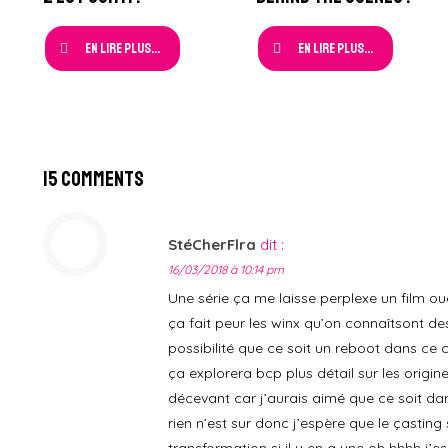
En lire plus...
En lire plus...
15 Comments
StéCherFlra
dit :
16/03/2018 à 10:14 pm
Une série ça me laisse perplexe un film o
ça fait peur les winx qu’on connaîtsont d
possibilité que ce soit un reboot dans ce 
ça explorera bcp plus détail sur les origi
décevant car j’aurais aimé que ce soit da
rien n’est sur donc j’espère que le çasting
transformation si il y en a une oh hhhh j’e