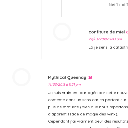
Netflix dif
confiture de miel
d
24/03/2018 à 8:43 am
Là je sens la catast
Mythical Queenay
dit :
14/03/2018 à 11:21 pm
Je suis vraiment partagée par cette nouvel
contente dans un sens car en partant sur 
plus de maturité (bien que nous reparton
d’apprentissage de magie des winx).
Cependant j’ai vraiment peur des résultats