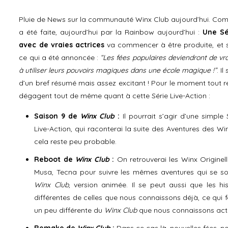
Pluie de News sur la communauté Winx Club aujourd’hui. Co
a été faite, aujourd’hui par la Rainbow aujourd’hui :
Une Sé
avec de vraies actrices
va commencer à être produite, et ser
ce qui a été annoncée :
“Les fées populaires deviendront de vr
à utiliser leurs pouvoirs magiques dans une école magique !”
. I
d’un bref résumé mais assez excitant ! Pour le moment tout res
dégagent tout de même quant à cette Série Live-Action :
Saison 9 de
Winx Club
:
Il pourrait s’agir d’une simpl
Live-Action, qui raconterai la suite des Aventures des W
cela reste peu probable.
Reboot de
Winx Club
:
On retrouverai les Winx Originelle
Musa, Tecna pour suivre les mêmes aventures qui se so
Winx Club
, version animée. Il se peut aussi que les hi
différentes de celles que nous connaissons déjà, ce qui f
un peu différente du
Winx Club
que nous connaissons act
Remake de
Winx Club
:
Dans ce cas là, nouvelles fées, no