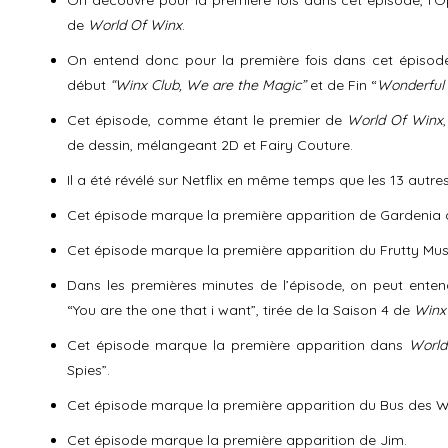
On découvre pour la première fois dans cet épisode, l’Op
de
World Of Winx
.
On entend donc pour la première fois dans cet épisod
début
“Winx Club, We are the Magic”
et de Fin “
Wonderful
Cet épisode, comme étant le premier de
World Of Winx
de dessin, mélangeant 2D et Fairy Couture.
Il a été révélé sur Netflix en même temps que les 13 autr
Cet épisode marque la première apparition de Gardenia
Cet épisode marque la première apparition du Frutty Mu
Dans les premières minutes de l’épisode, on peut enten
“You are the one that i want”, tirée de la Saison 4 de
Winx
Cet épisode marque la première apparition dans
World
Spies”.
Cet épisode marque la première apparition du Bus des 
Cet épisode marque la première apparition de Jim.