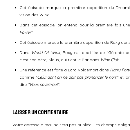
Cet épisode marque la première apparition du Dream
vision des Winx.
Dans cet épisode, on entend pour la première fois un
Power”
.
Cet épisode marque la première apparition de Roxy dan
Dans
World Of Winx
, Roxy est qualifiée de “Gérante d
c’est son père, Klaus, qui tient le Bar dans
Winx Club
.
Une référence est faite à Lord Voldemort dans
Harry Pott
comme “
Celui dont on ne doit pas prononcer le nom
” et lo
dire
“Vous savez-qui”
.
Laisser un commentaire
Votre adresse e-mail ne sera pas publiée.
Les champs obliga