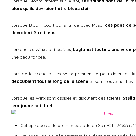
Lorsque Bloom atterrit sur le sol, s
es talons sont de la m
alors qu’ils devraient être bleus clair.
Lorsque Bloom court dans la rue avec Musa,
des pans de sa
devraient être bleus.
Lorsque les Winx sont assises,
Layla est toute blanche de 
une peau foncée.
Lors de la scène où les Winx prennent le petit déjeuner,
l
dédoublent tout le long de la scène
et son mouvement est 
Lorsque les Winx sont assises et discutent des talents,
Stella
leur jaune habituel.
Cet épisode est le premier épisode du Spin-Off
World Of 