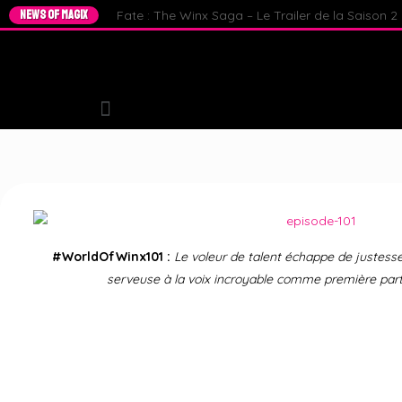
NEWS OF MAGIX
Fate : The Winx Saga – Le Trailer de la Saison 2 e
#WorldOfWinx101 :
Le voleur de talent échappe de justesse
serveuse à la voix incroyable comme première parti