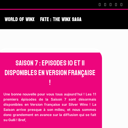
cenes !
Fate : The Winx Saga – De nouveaux extraits et une date po
World Of Winx
Fate : The Winx Saga
Saison 7 : Episodes 10 et 11
disponibles en Version Française
!
Une bonne nouvelle pour vous tous aujourd’hui ! Les 11
premiers épisodes de la Saison 7 sont désormais
disponibles en Version française sur Silver Winx ! La
Saison arrive presque à son milieu, et nous sommes
donc grandement en avance sur la diffusion qui se fait
su Gulli ! Bref,