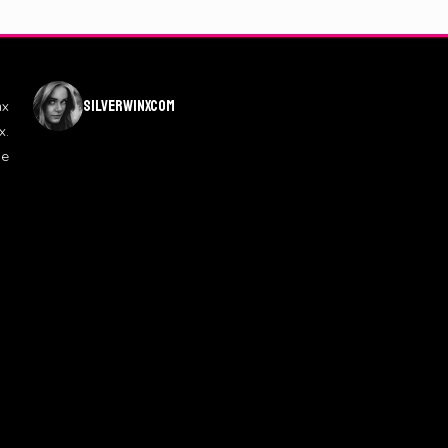
silverwinxcom
nx
x.
de