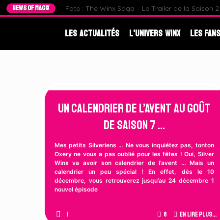
NEWS OF MAGIX
Fate : The Winx Saga – Le Trailer de la Saison 2 e
Les Actualités
L'Univers Winx
Les Fans
Un Calendrier de l’avent au goût
de Saison 7 …
Mes petits Silveriens … Ne vous inquiétez pas, tonton
Oxery ne vous a pas oublié pour les fêtes ! Oui, Silver
Winx va avoir son calendrier de l’avent … Mais un
calendrier un peu spécial ! En effet, dès le 10
décembre, vous retrouverez jusqu’au 24 décembre 1
nouvel épisode
1
8
En lire plus...