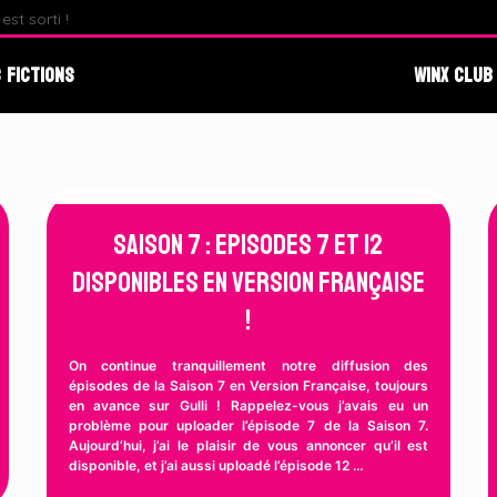
st sorti !
Fate : The Winx Saga – Analyse du Premier Behind The S
 Fictions
Winx Club
Saison 7 : Episodes 7 et 12
disponibles en Version Française
!
On continue tranquillement notre diffusion des
épisodes de la Saison 7 en Version Française, toujours
en avance sur Gulli ! Rappelez-vous j’avais eu un
problème pour uploader l’épisode 7 de la Saison 7.
Aujourd’hui, j’ai le plaisir de vous annoncer qu’il est
disponible, et j’ai aussi uploadé l’épisode 12 …