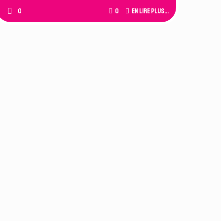
0
0
En lire plus...