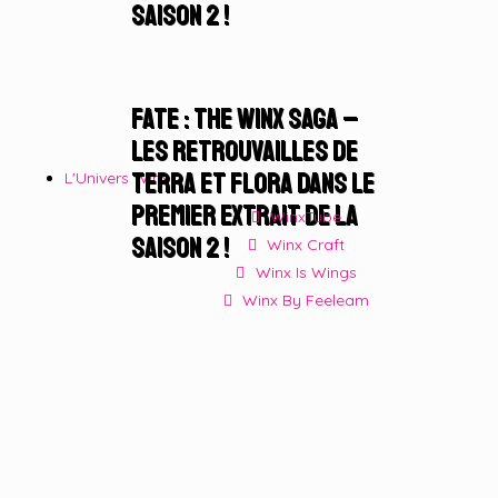
Saison 2 !
Fate : The Winx Saga –
Les retrouvailles de
Terra et Flora dans le
L'Univers Winx
premier extrait de la
WinxTube
Saison 2 !
Winx Craft
Winx Is Wings
Winx By Feeleam